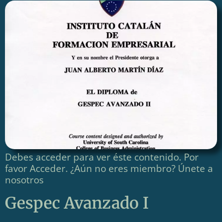
Debes acceder para ver éste contenido. Por
favor Acceder. ¿Aún no eres miembro? Únete a
nosotros
Gespec Avanzado I