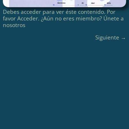
Debes acceder para ver éste contenido. Por
favor Acceder. ¿Aún no eres miembro? Únete a
nosotros
Siguiente
→