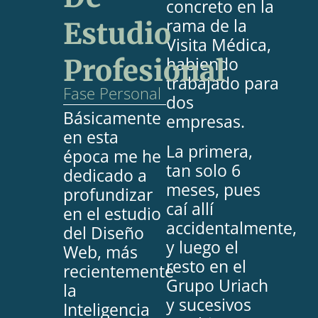
concreto en la
rama de la
Estudio
Visita Médica,
habiendo
Profesional
trabajado para
Fase Personal
dos
Básicamente
empresas.
en esta
La primera,
época me he
tan solo 6
dedicado a
meses, pues
profundizar
caí allí
en el estudio
accidentalmente,
del Diseño
y luego el
Web, más
resto en el
recientemente
Grupo Uriach
la
y sucesivos
Inteligencia