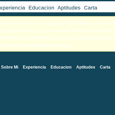
xperiencia
Educacion
Aptitudes
Carta
cabas de hacer un pago de membresía, entonce
todavía debe ser procesado. Por favor vuelve
arlo en unos minutos. Un correo electrónico te 
do con los detalles en breve.
Sobre Mi
Experiencia
Educacion
Aptitudes
Carta