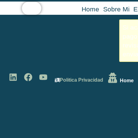
Home
Sobre Mi
E
Si a
pago 
revis
envia
Politica Privacidad
Home